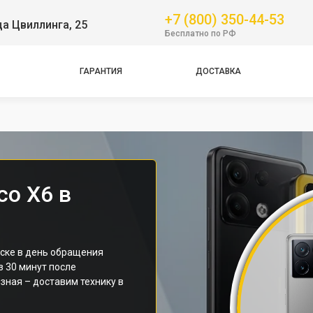
+7 (800) 350-44-53
ца Цвиллинга, 25
GT
Бесплатно по РФ
NFC
Pro
ГАРАНТИЯ
ДОСТАВКА
Pro
Pro
co X6 в
ске в день обращения
з 30 минут после
зная – доставим технику в