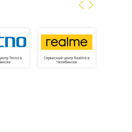
ентр Tecno в
Сервисный центр Realme в
Сервисный 
бинске
Челябинске
Челя