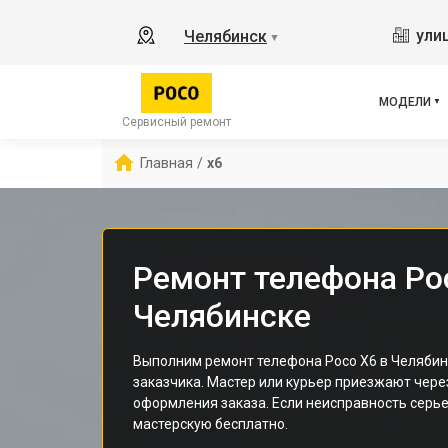
X2
ули
Челябинск
▼
X3 
X3 
X3 
МОДЕЛИ
F5 
Сервисный ремонт
F5
Главная
/
x6
F2 
Ремонт телефона Po
Челябинске
Выполним ремонт телефона Poco X6 в Челябин
заказчика. Мастер или курьер приезжают чере
оформления заказа. Если неисправность серье
мастерскую бесплатно.