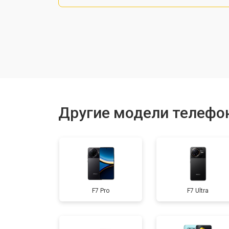
Замена шлейфа
Замена разъема питания
Ремонт камеры
Другие модели телефо
Замена материнской платы
Замена задней крышки
F7 Pro
F7 Ultra
Замена дисплея (экрана)