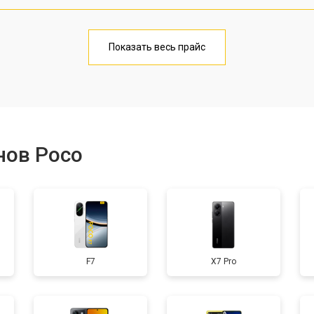
от 40 мин
1
Показать весь прайс
от 20 мин
1
от 40 мин
1
нов Poco
от 30 мин
3
от 30 мин
1
F7
X7 Pro
от 30 мин
2