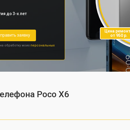
ия до 3-х лет
Цена ремон
править заявку
от 950 р.
 на обработку моих
персональных
телефона Poco X6