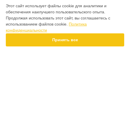
МОДЕЛИ
Этот сайт использует файлы cookie для аналитики и
обеспечения наилучшего пользовательского опыта.
F7 Pro
Продолжая использовать этот сайт, вы соглашаетесь с
F7 Ultra
использованием файлов cookie.
Политика
F7
конфиденциальности
X7 Pro
X7
Принять все
X6 Pro
M8 Pro
M8
M7 Pro
X6
СТРАНИЦЫ
X4
Гарантия
F4
Доставка
F3
Контакты
F3 GT
Карта сайта
M3
M3 Pro
X2
КОНТАКТЫ
X3 GT
+7 (800) 350-44-53
Ежедневно с 09:00 до 21:00