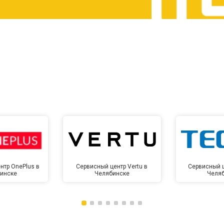
от 60 мин
о
от 10 мин
о
нтр OnePlus в
Сервисный центр Vertu в
Сервисный ц
инске
Челябинске
Челя