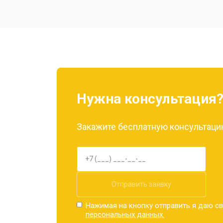
Замена разъема питания
Ремонт камеры
Замена материнской платы
Нужна консультация
Замена задней крышки
Закажите бесплатную консультацию
Замена дисплея (экрана)
Замена аккумулятора
Отправить заявку
Нажимая на кнопку отправить я даю св
персональных данных.
Замена кнопки включения