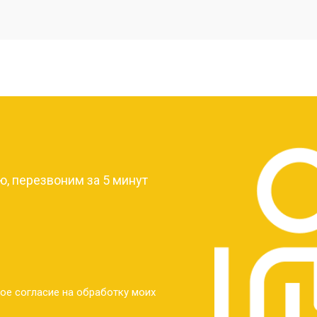
от 20 мин
о
от 40 мин
о
от 30 мин
о
?
от 30 мин
о
, перезвоним за 5 минут
от 30 мин
о
от 30 мин
о
ое согласие на обработку моих
от 20 мин
о