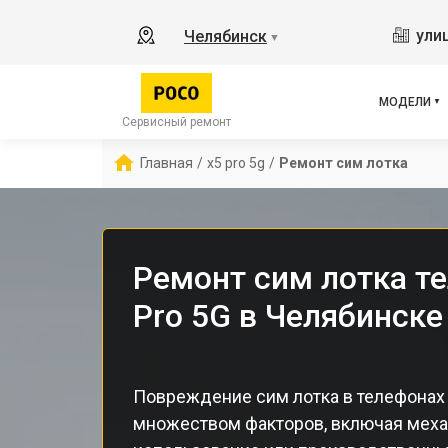
X2
ули
Челябинск
▼
X3 
X3 
X3 
МОДЕЛИ
F5 
Сервисный ремонт
F5
Главная
/
x5 pro 5g
/
Ремонт сим лотка
F2 
Ремонт сим лотка т
Pro 5G в Челябинске
Повреждение сим лотка в телефонах
множеством факторов, включая меха