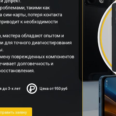
й дефект.
проблемами, такими как
 сим-карты, потеря контакта
 приводит к необходимости
, мастера обладают опытом и
и для точного диагностирования
ы.
замену поврежденных компонентов
ечивает долговечность и
восстановления.
я до 3-х лет
Цена от 950 руб
править заявку