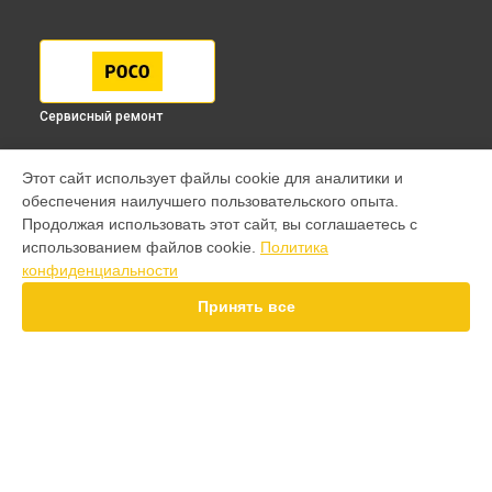
Сервисный ремонт
МОДЕЛИ
Этот сайт использует файлы cookie для аналитики и
обеспечения наилучшего пользовательского опыта.
F7 Pro
Продолжая использовать этот сайт, вы соглашаетесь с
F7 Ultra
использованием файлов cookie.
Политика
F7
конфиденциальности
X7 Pro
X7
Принять все
X6 Pro
M8 Pro
M8
M7 Pro
X6
СТРАНИЦЫ
F4
Гарантия
X5 Pro 5G
Доставка
F3