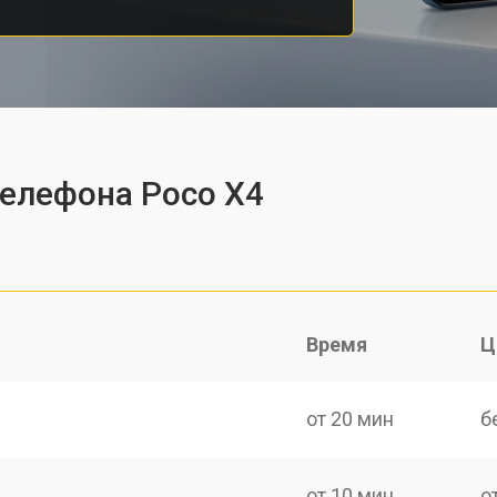
телефона Poco X4
Время
Ц
от 20 мин
б
от 10 мин
о