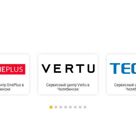
от 60 мин
о
от 10 мин
о
нтр OnePlus в
Сервисный центр Vertu в
Сервисный ц
инске
Челябинске
Челя