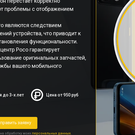
он перестает корректно
ают проблемы с отображением
то являются следствием
ний устройства, что приводит к
тановления функциональности.
ентр Poco гарантирует
зование оригинальных запчастей,
лужбы вашего мобильного
я до 3-х лет
Цена от 950 руб
править заявку
 на обработку моих
персональных данных.