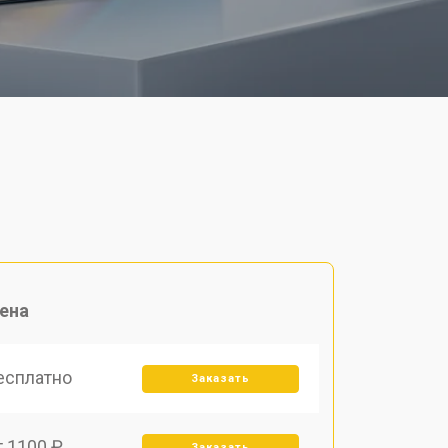
ена
есплатно
Заказать
т 1100 ₽
Заказать