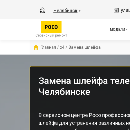
X2
ули
Челябинск
▼
X3 
X3 
X3 
МОДЕЛИ
F5 
Сервисный ремонт
F5
Главная
/
x4
/
Замена шлейфа
F2 
Замена шлейфа теле
Челябинске
В сервисном центре Poco профессио
шлейфа для устранения различных н