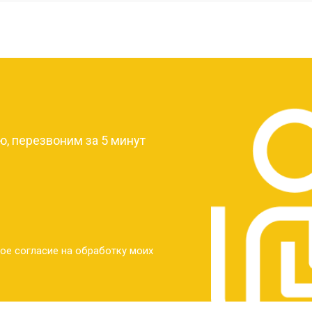
от 40 мин
о
от 30 мин
о
?
от 30 мин
о
, перезвоним за 5 минут
от 30 мин
о
от 30 мин
о
ое согласие на обработку моих
от 20 мин
о