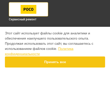
Сервисный ремонт
МОДЕЛИ
Этот сайт использует файлы cookie для аналитики и
обеспечения наилучшего пользовательского опыта.
F7 Pro
Продолжая использовать этот сайт, вы соглашаетесь с
F7 Ultra
использованием файлов cookie.
Политика
F7
конфиденциальности
X7 Pro
X7
Принять все
X6 Pro
M8 Pro
M8
M7 Pro
X6
СТРАНИЦЫ
F4
Гарантия
X5 Pro 5G
Доставка
F3
Контакты
F3 GT