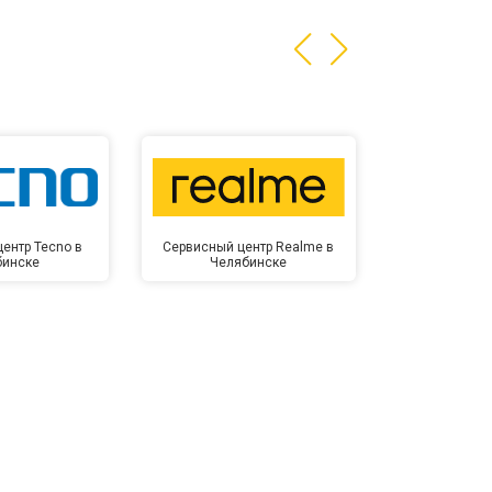
т 1400 ₽
Заказать
ентр Tecno в
Сервисный центр Realme в
Сервисный 
бинске
Челябинске
Челя