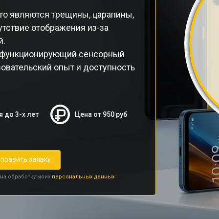
то являются трещины, царапины,
тствие отображения из-за
й.
ефункционирующий сенсорный
зовательский опыт и доступность
я до 3-х лет
Цена от 950 руб
править заявку
 на обработку моих
персональных данных.