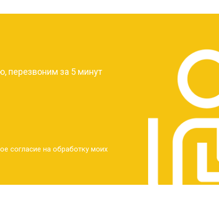
от 30 мин
о
?
от 30 мин
о
, перезвоним за 5 минут
от 30 мин
о
от 30 мин
о
ое согласие на обработку моих
от 20 мин
о
от 60 мин
о