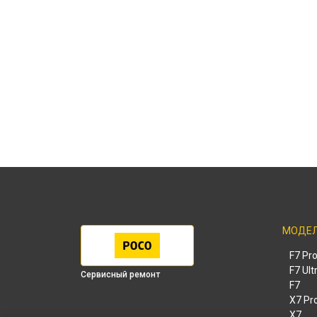
МОДЕ
F7 Pr
F7 Ult
Сервисный ремонт
F7
X7 Pr
X7