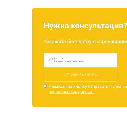
Замена материнской платы
Нужна консультация
Замена задней крышки
Закажите бесплатную консультацию
Замена дисплея (экрана)
Замена аккумулятора
Отправить заявку
Нажимая на кнопку отправить я даю св
персональных данных.
Замена кнопки включения
Ремонт цепи питания