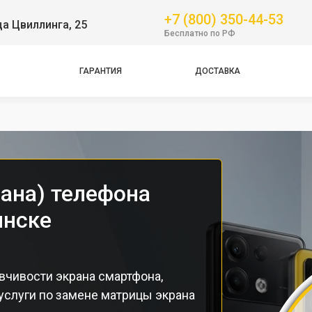
Pro
+7 (800) 350-44-53
ца Цвиллинга, 25
Бесплатно по РФ
GT
NFC
ГАРАНТИЯ
ДОСТАВКА
Pro
Pro
рана) телефона
инске
вчивости экрана смартфона,
услуги по замене матрицы экрана