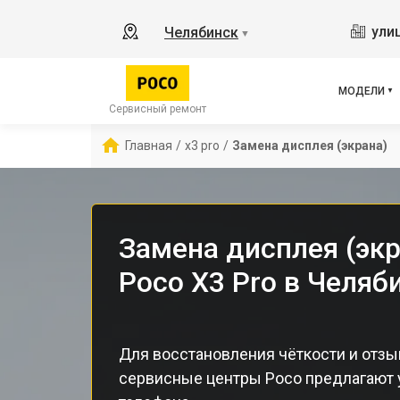
M3 
ули
Челябинск
▼
X2
X3 
X3 
МОДЕЛИ
F5 
Сервисный ремонт
F5
Главная
/
x3 pro
/
Замена дисплея (экрана)
F2 
Замена дисплея (эк
Poco X3 Pro в Челяб
Для восстановления чёткости и отзы
сервисные центры Poco предлагают 