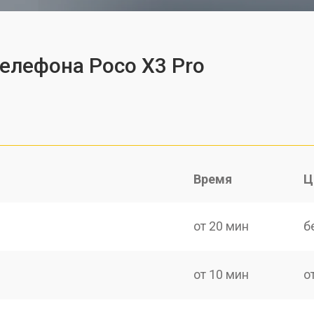
телефона Poco X3 Pro
Время
Ц
от 20 мин
б
от 10 мин
о