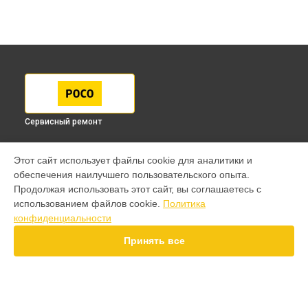
Сервисный ремонт
МОДЕЛИ
Этот сайт использует файлы cookie для аналитики и
обеспечения наилучшего пользовательского опыта.
F7 Pro
Продолжая использовать этот сайт, вы соглашаетесь с
F7 Ultra
использованием файлов cookie.
Политика
F7
конфиденциальности
X7 Pro
X7
Принять все
X6 Pro
M8 Pro
M8
M7 Pro
X6