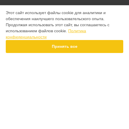
МОДЕЛИ
Этот сайт использует файлы cookie для аналитики и
обеспечения наилучшего пользовательского опыта.
F7 Pro
Продолжая использовать этот сайт, вы соглашаетесь с
F7 Ultra
использованием файлов cookie.
Политика
F7
конфиденциальности
X7 Pro
X7
Принять все
X6 Pro
M8 Pro
M8
M7 Pro
X6
СТРАНИЦЫ
X4
Гарантия
F4
Доставка
X5 Pro 5G
Контакты
F3
Карта сайта
F3 GT
M3
M3 Pro
КОНТАКТЫ
X2
+7 (800) 350-44-53