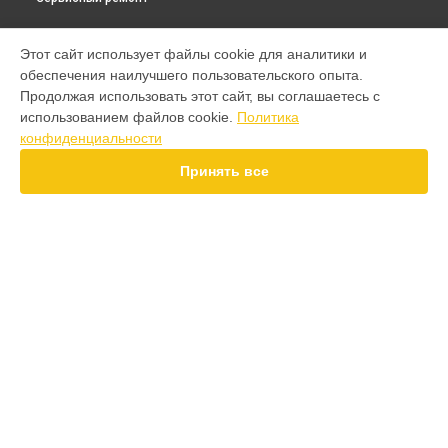
МОДЕЛИ
Этот сайт использует файлы cookie для аналитики и
обеспечения наилучшего пользовательского опыта.
F7 Pro
Продолжая использовать этот сайт, вы соглашаетесь с
F7 Ultra
использованием файлов cookie.
Политика
F7
конфиденциальности
X7 Pro
X7
Принять все
X6 Pro
M8 Pro
M8
M7 Pro
X6
СТРАНИЦЫ
X4
Гарантия
F4
Доставка
X5 Pro 5G
Контакты
F3
Карта сайта
F3 GT
M3
M3 Pro
КОНТАКТЫ
X2