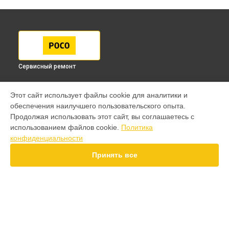
Сервисный ремонт
МОДЕЛИ
Этот сайт использует файлы cookie для аналитики и
обеспечения наилучшего пользовательского опыта.
F7 Pro
Продолжая использовать этот сайт, вы соглашаетесь с
F7 Ultra
использованием файлов cookie.
Политика
F7
конфиденциальности
X7 Pro
X7
Принять все
X6 Pro
M8 Pro
M8
M7 Pro
X6
СТРАНИЦЫ
X4
Гарантия
F4