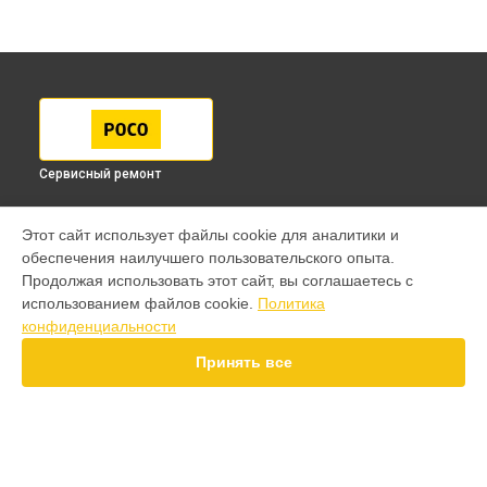
Сервисный ремонт
МОДЕЛИ
Этот сайт использует файлы cookie для аналитики и
обеспечения наилучшего пользовательского опыта.
F7 Pro
Продолжая использовать этот сайт, вы соглашаетесь с
F7 Ultra
использованием файлов cookie.
Политика
F7
конфиденциальности
X7 Pro
X7
Принять все
X6 Pro
M8 Pro
M8
M7 Pro
X6
СТРАНИЦЫ