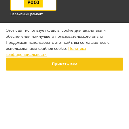
Сервисный ремонт
МОДЕЛИ
Этот сайт использует файлы cookie для аналитики и
обеспечения наилучшего пользовательского опыта.
F7 Pro
Продолжая использовать этот сайт, вы соглашаетесь с
F7 Ultra
использованием файлов cookie.
Политика
F7
конфиденциальности
X7 Pro
X7
Принять все
X6 Pro
M8 Pro
M8
M7 Pro
X6
СТРАНИЦЫ
X4
Гарантия
F4
Доставка
X5 Pro 5G
Контакты
F3
Карта сайта
F3 GT
M3