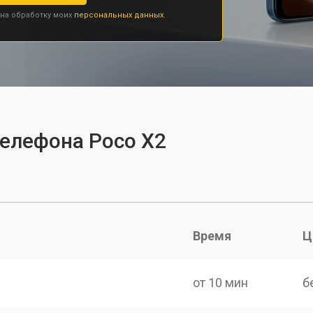
 на обработку моих
персональных данных.
телефона Poco X2
Время
Ц
от 10 мин
б