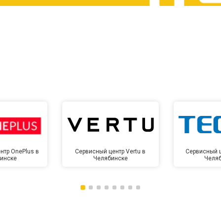
от 60 мин
о
от 10 мин
о
нтр OnePlus в
Сервисный центр Vertu в
Сервисный ц
инске
Челябинске
Челя