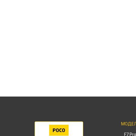
МОДЕ
F7 Pr