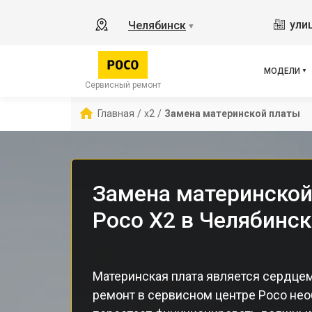
M3 
ули
Челябинск
▼
X3 
X3 
X3 
МОДЕЛИ
F5 
Сервисный ремонт
F5
Главная
/
x2
/
Замена материнской платы
F2 
Замена материнской
Poco X2 в Челябинск
Материнская плата является сердцем
ремонт в сервисном центре Poco нео