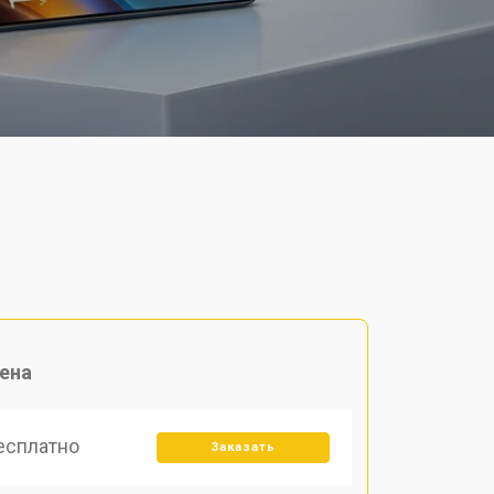
ена
есплатно
Заказать