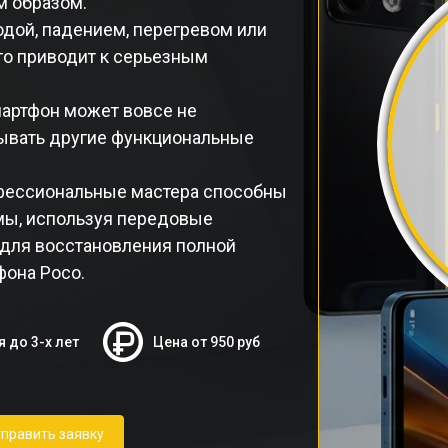
м образом.
дой, падением, перегревом или
то приводит к серьезным
мартфон может вовсе не
тывать другие функциональные
фессиональные мастера способны
мы, используя передовые
 для восстановления полной
фона Poco.
я до 3-х лет
Цена от 950 руб
править заявку