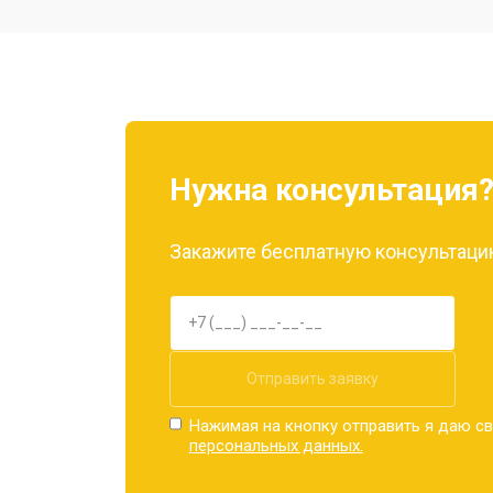
Ремонт камеры
Замена материнской платы
Нужна консультация
Замена задней крышки
Закажите бесплатную консультацию
Замена дисплея (экрана)
Замена аккумулятора
Отправить заявку
Нажимая на кнопку отправить я даю св
персональных данных.
Замена кнопки включения