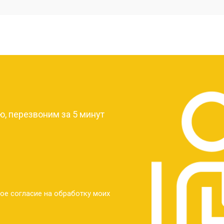
от 40 мин
о
от 30 мин
о
?
от 30 мин
о
, перезвоним за 5 минут
от 30 мин
о
от 30 мин
о
ое согласие на обработку моих
от 20 мин
о