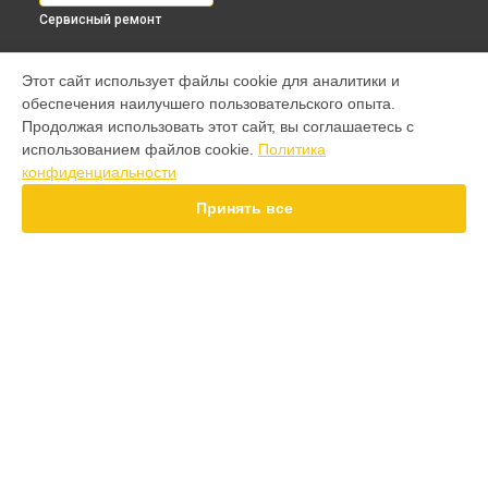
Сервисный ремонт
МОДЕЛИ
Этот сайт использует файлы cookie для аналитики и
обеспечения наилучшего пользовательского опыта.
F7 Pro
Продолжая использовать этот сайт, вы соглашаетесь с
F7 Ultra
использованием файлов cookie.
Политика
F7
конфиденциальности
X7 Pro
X7
Принять все
X6 Pro
M8 Pro
M8
M7 Pro
X6
СТРАНИЦЫ
X4
Гарантия
F4
Доставка
X5 Pro 5G
Контакты
F3
Карта сайта
F3 GT
M3
X2
КОНТАКТЫ