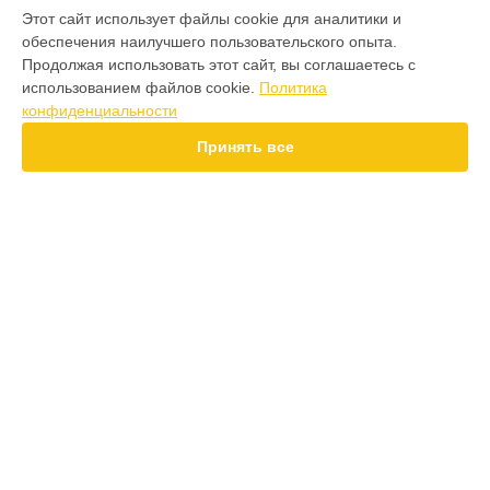
МОДЕЛИ
Этот сайт использует файлы cookie для аналитики и
обеспечения наилучшего пользовательского опыта.
F7 Pro
Продолжая использовать этот сайт, вы соглашаетесь с
F7 Ultra
использованием файлов cookie.
Политика
F7
конфиденциальности
X7 Pro
X7
Принять все
X6 Pro
M8 Pro
M8
M7 Pro
X6
СТРАНИЦЫ
X4
Гарантия
F4
Доставка
X5 Pro 5G
Контакты
F3
Карта сайта
F3 GT
M3
X2
КОНТАКТЫ
X3 GT
+7 (800) 350-44-53
Ежедневно с 09:00 до 21:00