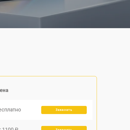
ена
есплатно
Заказать
т 1100 ₽
Заказать