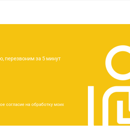
от 40 мин
о
от 30 мин
о
?
от 30 мин
о
, перезвоним за 5 минут
от 30 мин
о
от 30 мин
о
ое согласие на обработку моих
от 20 мин
о