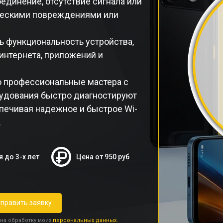
единение, отсутствие сигнала или
ическими повреждениями или
ь функциональность устройства,
нтернета, приложений и
o профессиональные мастера с
удования быстро диагностируют
печивая надежное и быстрое Wi-
.
я до 3-х лет
Цена от 950 руб
править заявку
 на обработку моих
персональных данных.