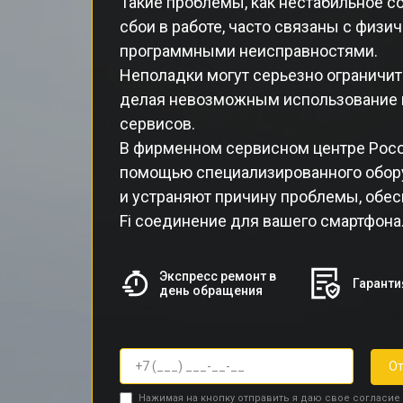
Такие проблемы, как нестабильное со
сбои в работе, часто связаны с физ
программными неисправностями.
Неполадки могут серьезно ограничит
делая невозможным использование и
сервисов.
В фирменном сервисном центре Poc
помощью специализированного обор
и устраняют причину проблемы, обес
Fi соединение для вашего смартфона
Экспресс ремонт в
Гаранти
день обращения
От
Нажимая на кнопку отправить я даю свое согласие