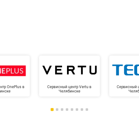
от 60 мин
о
от 10 мин
о
нтр OnePlus в
Сервисный центр Vertu в
Сервисный ц
инске
Челябинске
Челя