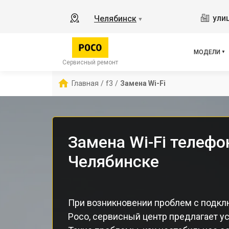
X2
ули
Челябинск
▼
X3 
X3 
X3 
МОДЕЛИ
F5 
Сервисный ремонт
F5
Главная
/
f3
/
Замена Wi-Fi
F2 
Замена Wi-Fi телефо
Челябинске
При возникновении проблем с подклю
Poco, сервисный центр предлагает ус