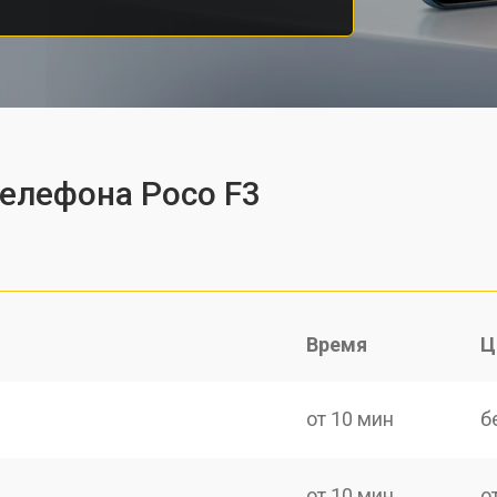
телефона Poco F3
Время
Ц
от 10 мин
б
от 10 мин
о