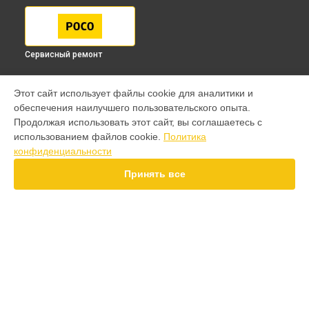
Сервисный ремонт
МОДЕЛИ
Этот сайт использует файлы cookie для аналитики и
обеспечения наилучшего пользовательского опыта.
F7 Pro
Продолжая использовать этот сайт, вы соглашаетесь с
F7 Ultra
использованием файлов cookie.
Политика
F7
конфиденциальности
X7 Pro
X7
Принять все
X6 Pro
M8 Pro
M8
M7 Pro
X6
СТРАНИЦЫ
X4
Гарантия
F4
Доставка
X5 Pro 5G
Контакты
F3 GT