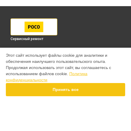
Сервисный ремонт
МОДЕЛИ
Этот сайт использует файлы cookie для аналитики и
обеспечения наилучшего пользовательского опыта.
F7 Pro
Продолжая использовать этот сайт, вы соглашаетесь с
F7 Ultra
использованием файлов cookie.
Политика
F7
конфиденциальности
X7 Pro
X7
Принять все
X6 Pro
M8 Pro
M8
M7 Pro
X6
СТРАНИЦЫ
X4
Гарантия
F4