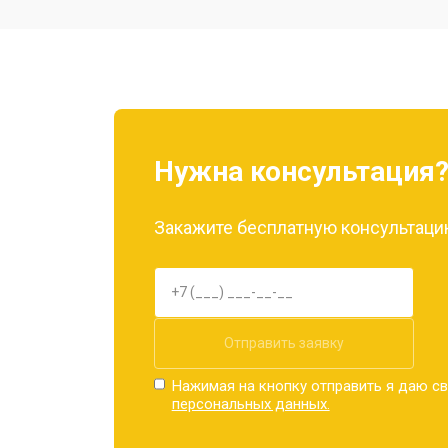
Ремонт камеры
Замена материнской платы
Нужна консультация
Замена задней крышки
Закажите бесплатную консультацию
Замена дисплея (экрана)
Замена аккумулятора
Отправить заявку
Нажимая на кнопку отправить я даю св
персональных данных.
Замена кнопки включения