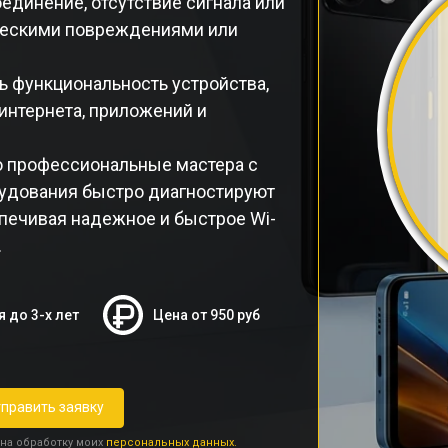
единение, отсутствие сигнала или
ическими повреждениями или
ь функциональность устройства,
нтернета, приложений и
o профессиональные мастера с
удования быстро диагностируют
печивая надежное и быстрое Wi-
.
я до 3-х лет
Цена от 950 руб
править заявку
 на обработку моих
персональных данных.