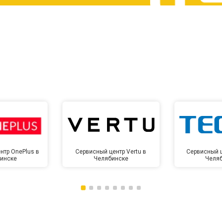
от 60 мин
о
от 10 мин
о
нтр OnePlus в
Сервисный центр Vertu в
Сервисный ц
инске
Челябинске
Челя