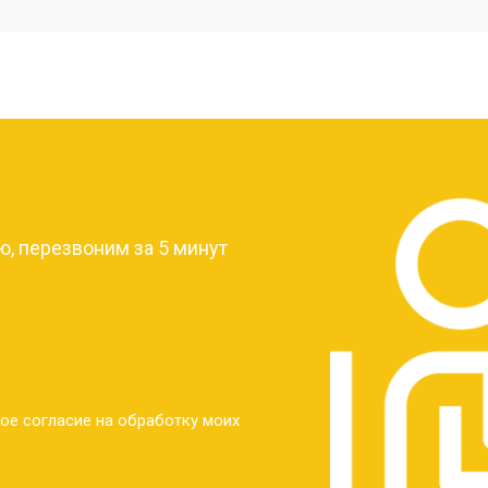
от 40 мин
о
от 30 мин
о
?
от 30 мин
о
, перезвоним за 5 минут
от 30 мин
о
от 30 мин
о
ое согласие на обработку моих
от 20 мин
о