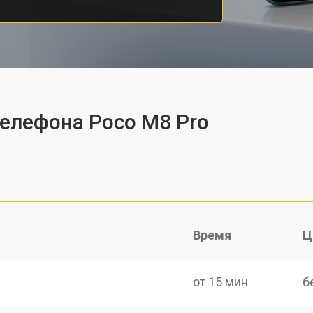
телефона Poco M8 Pro
Время
Ц
от 15 мин
б