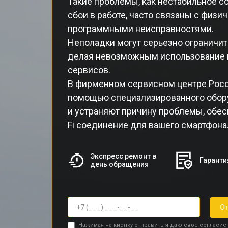
Такие проблемы, как нестабильное со
сбои в работе, часто связаны с физ
программными неисправностями.
Неполадки могут серьезно ограничит
делая невозможным использование и
сервисов.
В фирменном сервисном центре Poc
помощью специализированного обор
и устраняют причину проблемы, обес
Fi соединение для вашего смартфона
Экспресс ремонт в
Гаранти
день обращения
От
Нажимая на кнопку отправить я даю свое согласие