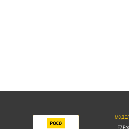
МОДЕ
F7 Pr