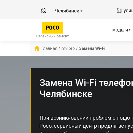
X2
ули
Челябинск
▼
X3 
X3 
X3 
МОДЕЛИ
F5 
Сервисный ремонт
F5
Главная
/
m8 pro
/
Замена Wi-Fi
F2 
Замена Wi-Fi телефо
Челябинске
При возникновении проблем с подклю
Poco, сервисный центр предлагает ус