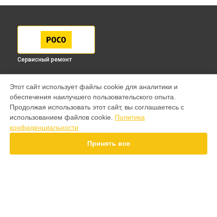
Сервисный ремонт
МОДЕЛИ
Этот сайт использует файлы cookie для аналитики и
обеспечения наилучшего пользовательского опыта.
F7 Pro
Продолжая использовать этот сайт, вы соглашаетесь с
F7 Ultra
использованием файлов cookie.
Политика
F7
конфиденциальности
X7 Pro
X7
Принять все
X6 Pro
M8
M7 Pro
X6
X4
СТРАНИЦЫ
F4
Гарантия
X5 Pro 5G