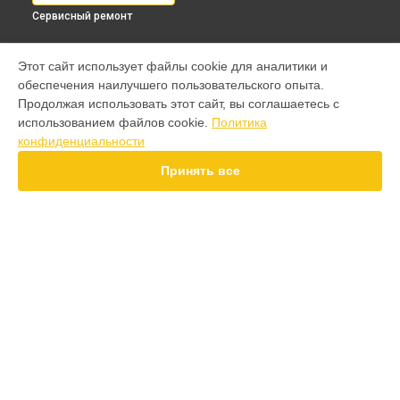
Сервисный ремонт
МОДЕЛИ
Этот сайт использует файлы cookie для аналитики и
обеспечения наилучшего пользовательского опыта.
F7 Pro
Продолжая использовать этот сайт, вы соглашаетесь с
F7 Ultra
использованием файлов cookie.
Политика
F7
конфиденциальности
X7 Pro
X7
Принять все
X6 Pro
M8
M7 Pro
X6
X4
СТРАНИЦЫ
F4
Гарантия
X5 Pro 5G
Доставка
F3
Контакты
F3 GT
Карта сайта
M3
M3 Pro
X2
КОНТАКТЫ