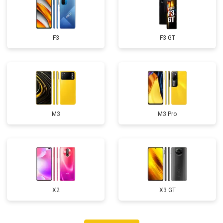
F3
F3 GT
M3
M3 Pro
X2
X3 GT