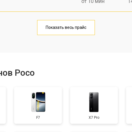
от 10 мин
1
от 40 мин
1
Показать весь прайс
от 20 мин
1
от 40 мин
1
нов Poco
от 30 мин
3
от 30 мин
1
F7
X7 Pro
от 30 мин
2