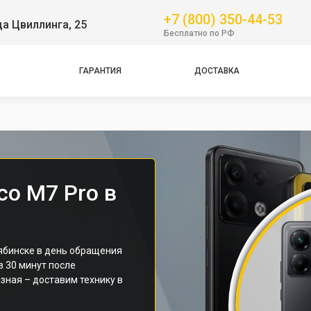
+7 (800) 350-44-53
ца Цвиллинга, 25
GT
Бесплатно по РФ
NFC
Pro
ГАРАНТИЯ
ДОСТАВКА
Pro
Pro
co M7 Pro в
ябинске в день обращения
з 30 минут после
зная – доставим технику в