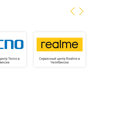
ентр Tecno в
Сервисный центр Realme в
Сервисный 
бинске
Челябинске
Челя