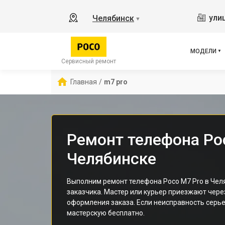
X2
ули
Челябинск
▼
X3 
X3 
X3 
МОДЕЛИ
F5 
Сервисный ремонт
F5
Главная
/
m7 pro
F2 
Ремонт телефона Po
Челябинске
Выполним ремонт телефона Poco M7 Pro в Чел
заказчика. Мастер или курьер приезжают чере
оформления заказа. Если неисправность серье
мастерскую бесплатно.