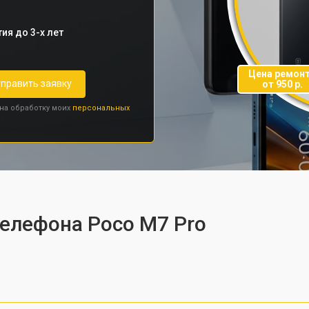
ия до 3-х лет
Цена ремон
править заявку
от 950 р.
 на обработку моих
персональных
телефона Poco M7 Pro