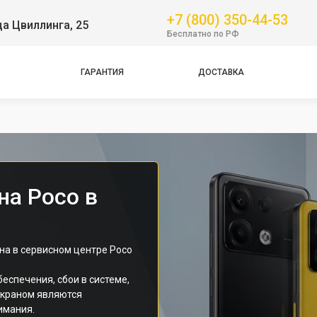
Pro
+7 (800) 350-44-53
ца Цвиллинга, 25
Бесплатно по РФ
GT
NFC
ГАРАНТИЯ
ДОСТАВКА
Pro
Pro
Pro
на Poco в
а в сервисном центре Poco
еспечения, сбои в системе,
экраном являются
имания.