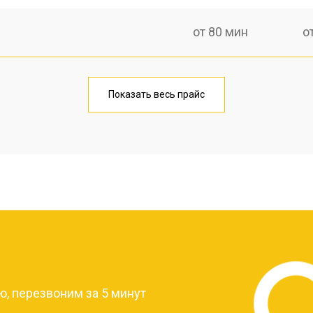
от 80 мин
о
от 90 мин
о
Показать весь прайс
лаги
от 50 мин
о
от 80 мин
о
?
, перезвоним за 5 минут