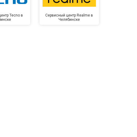
ентр Tecno в
Сервисный центр Realme в
Сервисный 
бинске
Челябинске
Челя