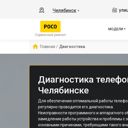
M3 
ули
Челябинск
▼
X2
X3 
X3 
МОДЕЛИ
X3 
Сервисный ремонт
F5 
Главная
/
Диагностика
F5
F2 
Диагностика телефо
Челябинске
Для обеспечения оптимальной работы телефон
регулярно проводится его диагностика.
Неисправности программного и аппаратного об
замедление работы устройства и проблемы с 
основными причинами, требующими такого вн