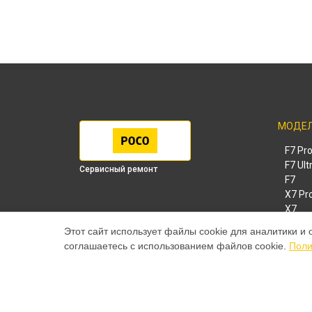
МОДЕ
F7 Pr
F7 Ult
Сервисный ремонт
F7
X7 Pr
X7
X6 Pr
Этот сайт использует файлы cookie для аналитики и 
M8 Pr
соглашаетесь с использованием файлов cookie.
Поли
M8
M7 Pr
X6
X4
F4