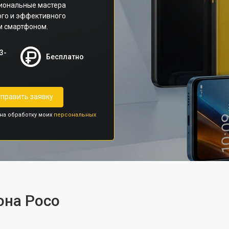
иональные мастера
ого и эффективного
м смартфоном.
3-
Бесплатно
править заявку
 на обработку моих
персональных
она Poco